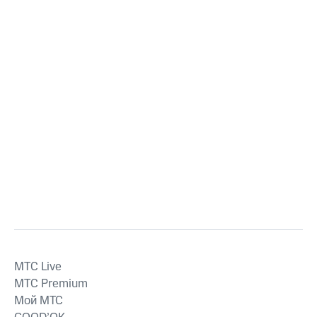
MTС Live
MTС Premium
Мой МТС