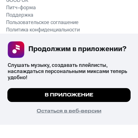
GOOD’OK
Питч-форма
Поддержка
Пользовательское соглашение
Политика конфиденциальности
Рекомендательные технологии
Продолжим в приложении? 
СКАЧАТЬ ПРИЛОЖЕНИЕ
Слушать музыку, создавать плейлисты, 
наслаждаться персональными миксами теперь 
удобно!
Незаконное потребление наркотических средств,
психотропных веществ, их аналогов причиняет вред здоровью,
Мы используем куки, чтобы на сайте все
В ПРИЛОЖЕНИЕ
их незаконный оборот запрещён и влечёт установленную
работало.
Подробнее
законодательством ответственность.
© 2026 ООО «КИОН».
ПОНЯТНО
Остаться в веб-версии
Все права защищены
18+
Главная
В приложение
Избранное