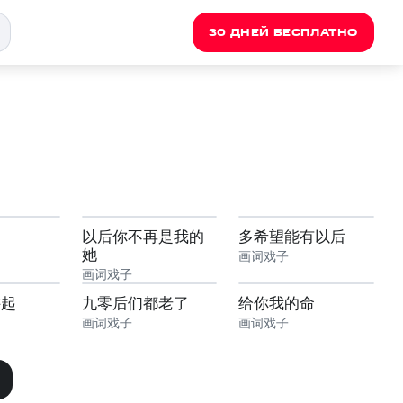
30 ДНЕЙ БЕСПЛАТНО
以后你不再是我的
多希望能有以后
她
画词戏子
画词戏子
讲起
九零后们都老了
给你我的命
画词戏子
画词戏子