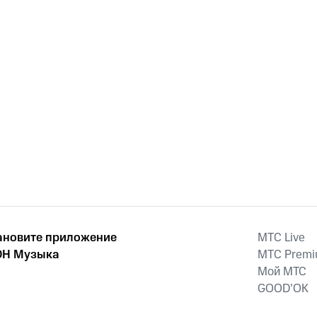
ановите приложение
MTС Live
Н Музыка
MTС Prem
Мой МТС
GOOD’OK