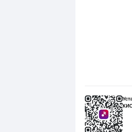
Уст
КИО