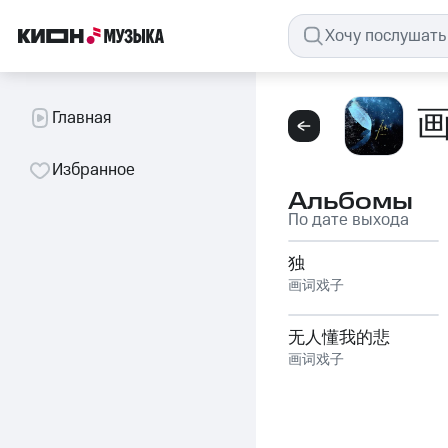
画
Главная
Избранное
Альбомы
По дате выхода
独
画词戏子
无人懂我的悲
画词戏子