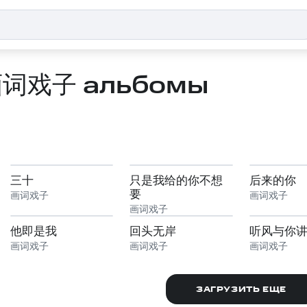
词戏子 альбомы
三十
只是我给的你不想
后来的你
要
画词戏子
画词戏子
画词戏子
他即是我
回头无岸
听风与你
画词戏子
画词戏子
画词戏子
ЗАГРУЗИТЬ ЕЩЕ