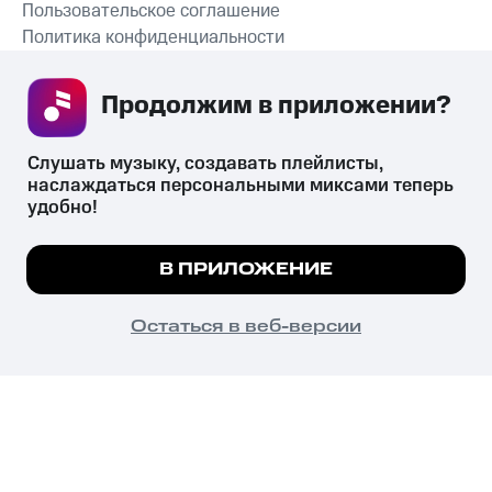
Пользовательское соглашение
Политика конфиденциальности
Рекомендательные технологии
Продолжим в приложении? 
СКАЧАТЬ ПРИЛОЖЕНИЕ
Слушать музыку, создавать плейлисты, 
наслаждаться персональными миксами теперь 
удобно!
Незаконное потребление наркотических средств,
психотропных веществ, их аналогов причиняет вред здоровью,
Мы используем куки, чтобы на сайте все
В ПРИЛОЖЕНИЕ
их незаконный оборот запрещён и влечёт установленную
работало.
Подробнее
законодательством ответственность.
© 2026 ООО «КИОН».
ПОНЯТНО
Остаться в веб-версии
Все права защищены
18+
Главная
В приложение
Избранное