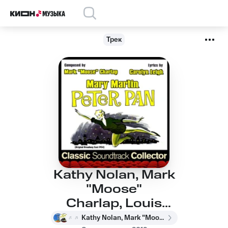
Трек
Kathy Nolan, Mark
"Moose"
Charlap, Louis
Adrian, Winter Garden
Kathy Nolan, Mark "Moose" Charlap, Louis Adrian, Winter Garden Theatre Orchestra, Jule Styne, Mary Martin