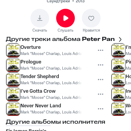
Theatre
Саундтреки
2013
Orchestra, Jule
Styne, Mary Martin -
Distant Melody
Скачать
Слушать
Нравится
Другие треки альбома
Peter Pan
Overture
I'
Mark "Moose" Charlap
,
Louis Adrian
,
Winter Garden Theatre O
Ma
Prologue
Pi
Mark "Moose" Charlap
,
Louis Adrian
,
Winter Garden Theatre O
Ma
Tender Shepherd
Ho
Mark "Moose" Charlap
,
Louis Adrian
,
Winter Garden Theatre O
Lo
I've Gotta Crow
In
Mark "Moose" Charlap
,
Louis Adrian
,
Winter Garden Theatre O
Ma
Never Never Land
W
Mark "Moose" Charlap
,
Louis Adrian
,
Winter Garden Theatre O
Lo
Другие альбомы исполнителя