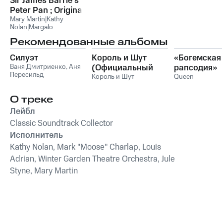
Sir James Barrie's
Peter Pan ; Original
Cast Recording
Mary Martin|Kathy
Nolan|Margalo
Gilmore|Cyril Ritchard
,
Рекомендованные альбомы
Mary Martin
,
Cyril
Ritchard
,
Kathy Nolan
,
Силуэт
Король и Шут
«Богемская
Margalo Gilmore
Ваня Дмитриенко
,
Аня
(Официальный
рапсодия»
Пересильд
саундтрек), Часть
Король и Шут
Queen
1
О треке
Лейбл
Classic Soundtrack Collector
Исполнитель
Kathy Nolan, Mark "Moose" Charlap, Louis
Adrian, Winter Garden Theatre Orchestra, Jule
Styne, Mary Martin