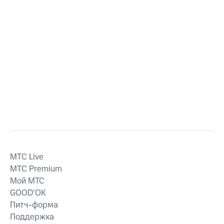
MTС Live
MTС Premium
Мой МТС
GOOD’OK
Питч-форма
Поддержка