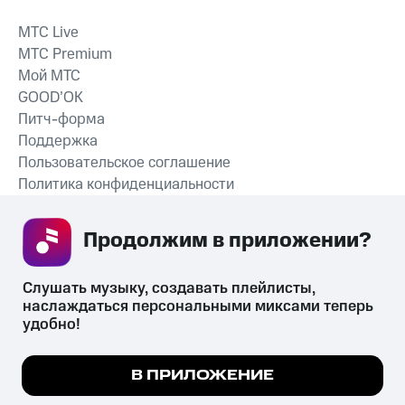
MTС Live
MTС Premium
Мой МТС
GOOD’OK
Питч-форма
Поддержка
Пользовательское соглашение
Политика конфиденциальности
Рекомендательные технологии
Продолжим в приложении? 
СКАЧАТЬ ПРИЛОЖЕНИЕ
Слушать музыку, создавать плейлисты, 
наслаждаться персональными миксами теперь 
удобно!
Незаконное потребление наркотических средств,
психотропных веществ, их аналогов причиняет вред здоровью,
Мы используем куки, чтобы на сайте все
В ПРИЛОЖЕНИЕ
их незаконный оборот запрещён и влечёт установленную
работало.
Подробнее
законодательством ответственность.