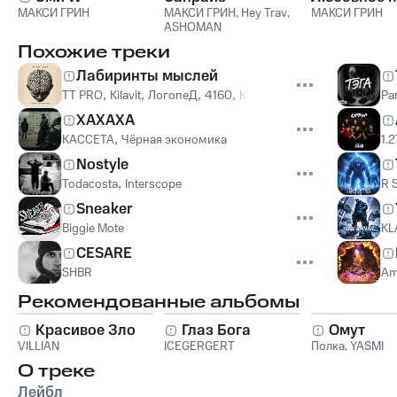
МАКСИ ГРИН
МАКСИ ГРИН
,
Hey Trav
,
МАКСИ ГРИН
ASHOMAN
Похожие треки
Лабиринты мыслей
TT PRO
,
Kilavit
,
ЛогопеД
,
4160
,
Khayda magnum
,
Лживый Г
Ра
ХАХАХА
КАССЕТА
,
Чёрная экономика
1.
Nostyle
Todacosta
,
Interscope
R S
Sneaker
Biggie Mote
KL
CESARE
SHBR
Am
Рекомендованные альбомы
Красивое Зло
Глаз Бога
Омут
VILLIAN
ICEGERGERT
Полка
,
YASMI
О треке
Лейбл