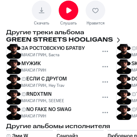
Скачать
Слушать
Нравится
Другие треки альбома
GREEN STREETS HOOLIGANS
ЗА РОСТОВСКУЮ БРАТВУ
МАКСИ ГРИН
,
Баста
МА
МУЖИК
S
МАКСИ ГРИН
МА
ЕСЛИ С ДРУГОМ
D
МАКСИ ГРИН
,
Hey Trav
МА
RNDХTMN
МАКСИ ГРИН
,
SEEMEE
МА
NO FAKE NO SWAG
МАКСИ ГРИН
МА
Другие альбомы исполнителя
Эми W
Санрайз
Любовное 