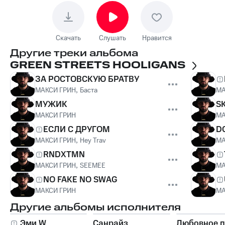
Скачать
Слушать
Нравится
Другие треки альбома
GREEN STREETS HOOLIGANS
ЗА РОСТОВСКУЮ БРАТВУ
МАКСИ ГРИН
,
Баста
МА
МУЖИК
S
МАКСИ ГРИН
МА
ЕСЛИ С ДРУГОМ
D
МАКСИ ГРИН
,
Hey Trav
МА
RNDХTMN
МАКСИ ГРИН
,
SEEMEE
МА
NO FAKE NO SWAG
МАКСИ ГРИН
МА
Другие альбомы исполнителя
Эми W
Санрайз
Любовное 