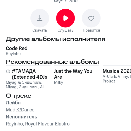
Хаус
2010
Скачать
Слушать
Нравится
Другие альбомы исполнителя
Code Red
Royinho
Рекомендованные альбомы
#ТАМАДА
Just the Way You
Musica 202
(Extended 4DJs
Are
A-Clark
,
Vinny
,
Project
Miyagi & Эндшпиль
Pack)
,
Milky
Miyagi
,
Эндшпиль
,
Al I
Bo
,
Wooshendoo
О треке
Лейбл
Made2Dance
Исполнитель
Royinho, Royal Flavour Elastro