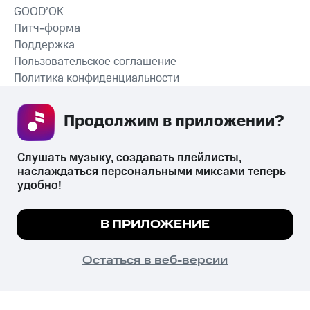
GOOD’OK
Питч-форма
Поддержка
Пользовательское соглашение
Политика конфиденциальности
Рекомендательные технологии
Продолжим в приложении? 
СКАЧАТЬ ПРИЛОЖЕНИЕ
Слушать музыку, создавать плейлисты, 
наслаждаться персональными миксами теперь 
удобно!
Незаконное потребление наркотических средств,
психотропных веществ, их аналогов причиняет вред здоровью,
Мы используем куки, чтобы на сайте все
В ПРИЛОЖЕНИЕ
их незаконный оборот запрещён и влечёт установленную
работало.
Подробнее
законодательством ответственность.
© 2026 ООО «КИОН».
ПОНЯТНО
Остаться в веб-версии
Все права защищены
18+
Главная
В приложение
Избранное