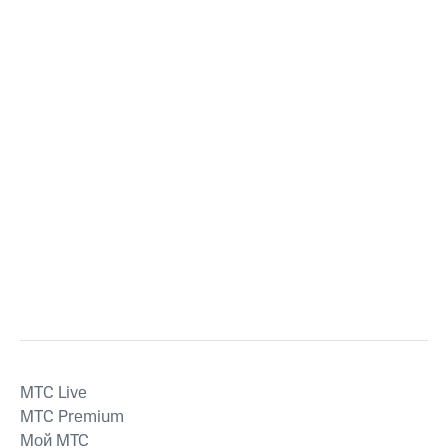
MTС Live
MTС Premium
Мой МТС