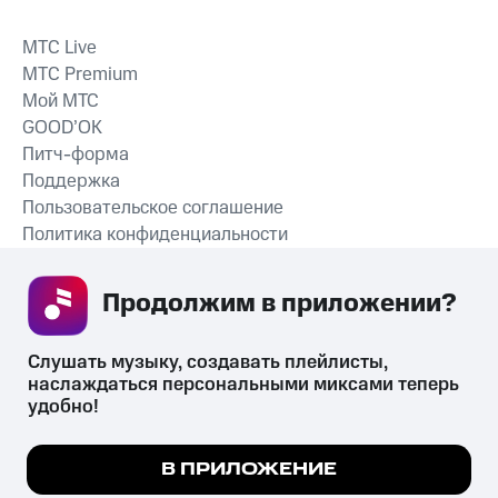
MTС Live
MTС Premium
Мой МТС
GOOD’OK
Питч-форма
Поддержка
Пользовательское соглашение
Политика конфиденциальности
Рекомендательные технологии
Продолжим в приложении? 
СКАЧАТЬ ПРИЛОЖЕНИЕ
Слушать музыку, создавать плейлисты, 
наслаждаться персональными миксами теперь 
удобно!
Незаконное потребление наркотических средств,
психотропных веществ, их аналогов причиняет вред здоровью,
Мы используем куки, чтобы на сайте все
В ПРИЛОЖЕНИЕ
их незаконный оборот запрещён и влечёт установленную
работало.
Подробнее
законодательством ответственность.