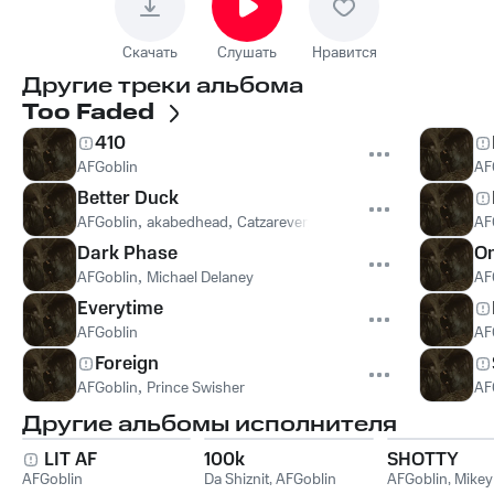
Скачать
Слушать
Нравится
Другие треки альбома
Too Faded
410
AFGoblin
AF
Better Duck
AFGoblin
,
akabedhead
,
Catzareverycool
AF
Dark Phase
On
AFGoblin
,
Michael Delaney
AF
Everytime
AFGoblin
AF
Foreign
AFGoblin
,
Prince Swisher
AF
Другие альбомы исполнителя
LIT AF
100k
SHOTTY
AFGoblin
Da Shiznit
,
AFGoblin
AFGoblin
,
Mikey