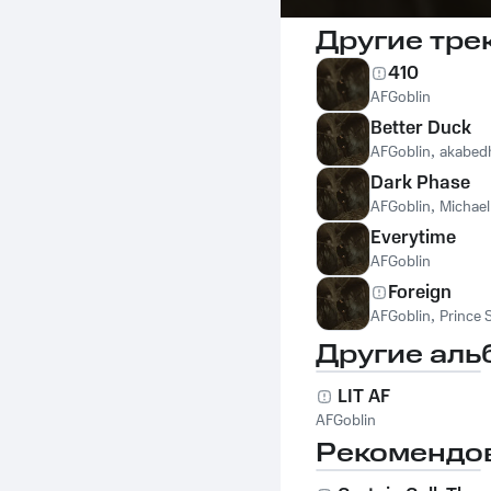
Другие тре
410
AFGoblin
Better Duck
AFGoblin
,
akabed
Dark Phase
AFGoblin
,
Michael
Everytime
AFGoblin
Foreign
AFGoblin
,
Prince 
Другие аль
LIT AF
AFGoblin
Рекомендо