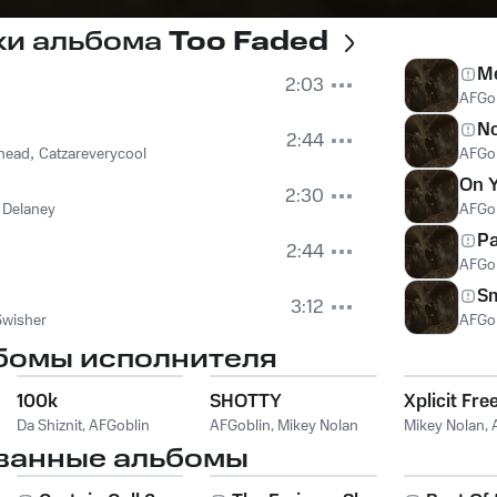
ки альбома
Too Faded
M
2:03
AFGo
N
2:44
head
,
Catzareverycool
AFGo
On Y
2:30
 Delaney
AFGo
Pa
2:44
AFGo
S
3:12
Swisher
AFGo
бомы исполнителя
100k
SHOTTY
Xplicit Fre
Da Shiznit
,
AFGoblin
AFGoblin
,
Mikey Nolan
Mikey Nolan
,
ванные альбомы