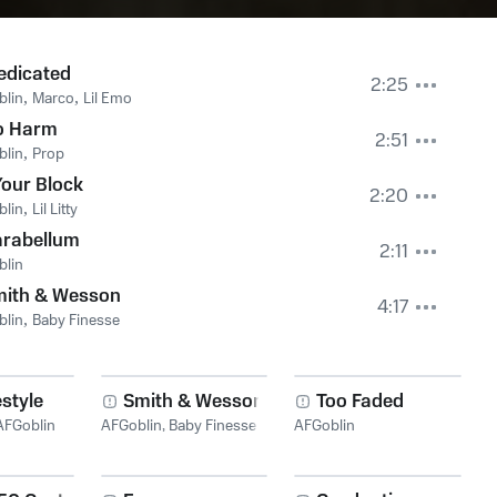
edicated
2:25
blin
,
Marco
,
Lil Emo
o Harm
2:51
blin
,
Prop
our Block
2:20
blin
,
Lil Litty
rabellum
2:11
blin
mith & Wesson
4:17
blin
,
Baby Finesse
estyle
Smith & Wesson
Too Faded
AFGoblin
AFGoblin
,
Baby Finesse
AFGoblin