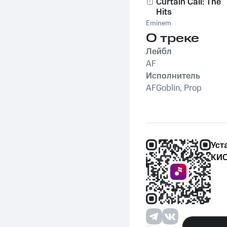
Curtain Call: The
Hits
Eminem
О треке
Лейбл
AF
Исполнитель
AFGoblin, Prop
Уст
КИО