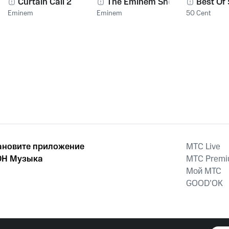
Curtain Call 2
The Eminem Show
Best Of
Eminem
Eminem
50 Cent
ановите приложение
MTС Live
Н Музыка
MTС Prem
Мой МТС
GOOD’OK