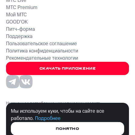
MTС Live
MTС Premium
Мой МТС
GOOD’OK
Питч-форма
Поддержка
Пользовательское соглашение
Политика конфиденциальности
Рекомендательные технологии
СКАЧАТЬ ПРИЛОЖЕНИЕ
Незаконное потребление наркотических средств,
психотропных веществ, их аналогов причиняет вред здоровью,
Мы используем куки, чтобы на сайте все
их незаконный оборот запрещён и влечёт установленную
работало.
Подробнее
законодательством ответственность.
© 2026 ООО «КИОН».
ПОНЯТНО
Все права защищены
18+