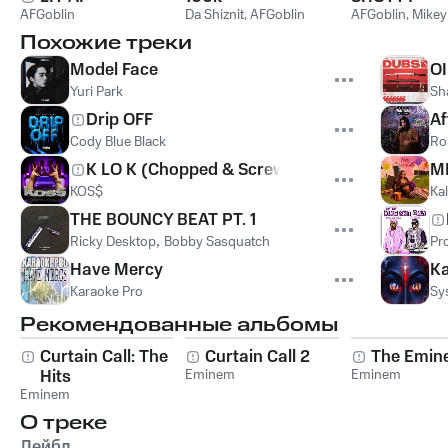
AFGoblin
Da Shiznit
,
AFGoblin
AFGoblin
,
Mikey
Похожие треки
Model Face
OI
Yuri Park
Sh
Drip OFF
Af
Cody Blue Black
Ro
K LO K (Chopped & Screwed by DJ GonFire)
M
KOS$
Kali
THE BOUNCY BEAT PT. 1
Ricky Desktop
,
Bobby Sasquatch
Pro
Have Mercy
Ka
Karaoke Pro
Sy
Рекомендованные альбомы
Curtain Call: The
Curtain Call 2
The Emin
Hits
Eminem
Eminem
Eminem
О треке
Лейбл