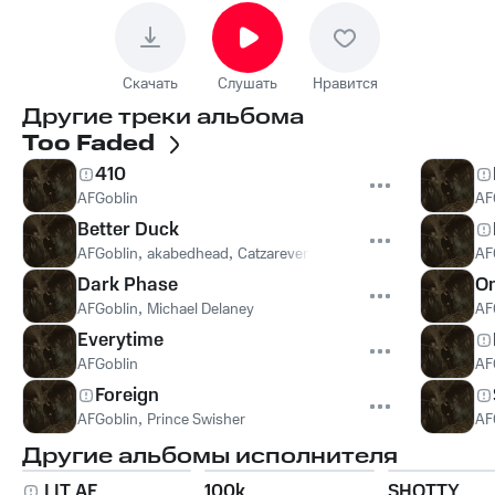
Скачать
Слушать
Нравится
Другие треки альбома
Too Faded
410
AFGoblin
AF
Better Duck
AFGoblin
,
akabedhead
,
Catzareverycool
AF
Dark Phase
On
AFGoblin
,
Michael Delaney
AF
Everytime
AFGoblin
AF
Foreign
AFGoblin
,
Prince Swisher
AF
Другие альбомы исполнителя
LIT AF
100k
SHOTTY