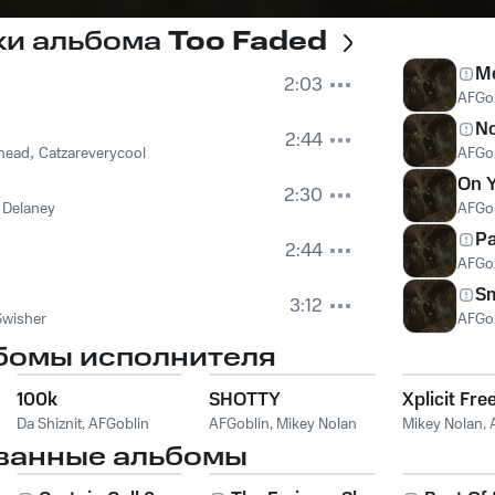
ки альбома
Too Faded
M
2:03
AFGo
N
2:44
head
,
Catzareverycool
AFGo
On Y
2:30
 Delaney
AFGo
Pa
2:44
AFGo
S
3:12
Swisher
AFGo
бомы исполнителя
100k
SHOTTY
Xplicit Fre
Da Shiznit
,
AFGoblin
AFGoblin
,
Mikey Nolan
Mikey Nolan
,
ванные альбомы