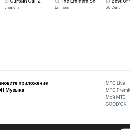
Curtain Call 2
The Eminem Show
Best Of
Eminem
Eminem
50 Cent
ановите приложение
MTС Live
Н Музыка
MTС Prem
Мой МТС
GOOD’OK