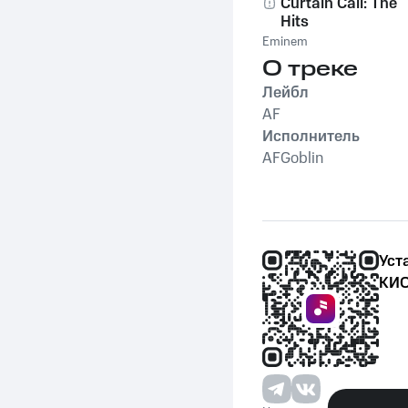
Curtain Call: The
Hits
Eminem
О треке
Лейбл
AF
Исполнитель
AFGoblin
Уст
КИО