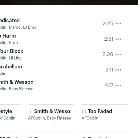
edicated
2:25
blin
,
Marco
,
Lil Emo
o Harm
2:51
blin
,
Prop
our Block
2:20
blin
,
Lil Litty
rabellum
2:11
blin
mith & Wesson
4:17
blin
,
Baby Finesse
estyle
Smith & Wesson
Too Faded
AFGoblin
AFGoblin
,
Baby Finesse
AFGoblin