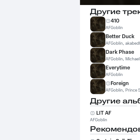
Другие тре
410
AFGoblin
Better Duck
AFGoblin
,
akabed
Dark Phase
AFGoblin
,
Michael
Everytime
AFGoblin
Foreign
AFGoblin
,
Prince 
Другие аль
LIT AF
AFGoblin
Рекомендо