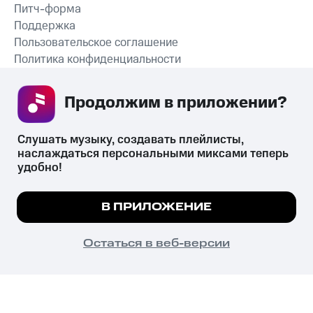
Питч-форма
Поддержка
Пользовательское соглашение
Политика конфиденциальности
Рекомендательные технологии
Продолжим в приложении? 
СКАЧАТЬ ПРИЛОЖЕНИЕ
Слушать музыку, создавать плейлисты, 
наслаждаться персональными миксами теперь 
удобно!
Незаконное потребление наркотических средств,
психотропных веществ, их аналогов причиняет вред здоровью,
Мы используем куки, чтобы на сайте все
В ПРИЛОЖЕНИЕ
их незаконный оборот запрещён и влечёт установленную
работало.
Подробнее
законодательством ответственность.
© 2026 ООО «КИОН».
ПОНЯТНО
Остаться в веб-версии
Все права защищены
18+
Главная
В приложение
Избранное