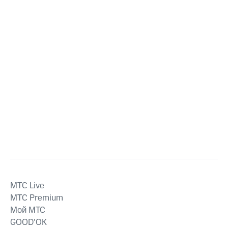
MTС Live
MTС Premium
Мой МТС
GOOD’OK