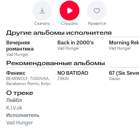
Скачать
Слушать
Нравится
Другие альбомы исполнителя
Вечерняя
Back in 2000's
Morning Rel
романтика
Vad Hunger
Vad Hunger
Vad Hunger
Рекомендованные альбомы
Феникс
NO BATIDAO
67 (Six Seve
BEARWOLF
,
TUSOVKA
,
ZXKAI
Gazan
Barabanov Remix
,
Kolya
Funk
,
WXREAD
,
Emio
О треке
Лейбл
K.I.V.ok
Исполнитель
Vad Hunger