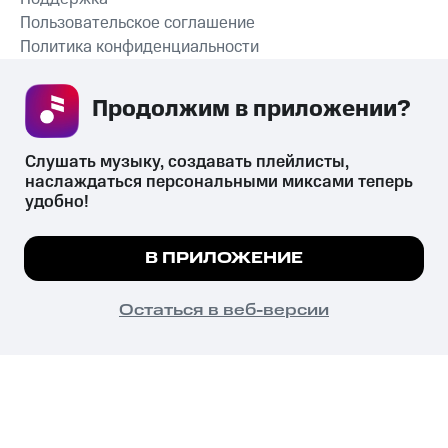
Пользовательское соглашение
Политика конфиденциальности
Рекомендательные технологии
Продолжим в приложении? 
СКАЧАТЬ ПРИЛОЖЕНИЕ
Слушать музыку, создавать плейлисты, 
наслаждаться персональными миксами теперь 
удобно!
Незаконное потребление наркотических средств,
психотропных веществ, их аналогов причиняет вред здоровью,
Мы используем куки, чтобы на сайте все
В ПРИЛОЖЕНИЕ
их незаконный оборот запрещён и влечёт установленную
работало.
Подробнее
законодательством ответственность.
© 2026 ООО «КИОН».
ПОНЯТНО
Остаться в веб-версии
Все права защищены
18+
Главная
В приложение
Избранное