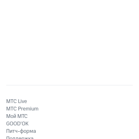
MTС Live
MTС Premium
Мой МТС
GOOD’OK
Питч-форма
Поддержка