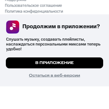
Пользовательское соглашение
Политика конфиденциальности
Рекомендательные технологии
Продолжим в приложении? 
СКАЧАТЬ ПРИЛОЖЕНИЕ
Слушать музыку, создавать плейлисты, 
наслаждаться персональными миксами теперь 
удобно!
Незаконное потребление наркотических средств,
психотропных веществ, их аналогов причиняет вред здоровью,
Мы используем куки, чтобы на сайте все
В ПРИЛОЖЕНИЕ
их незаконный оборот запрещён и влечёт установленную
работало.
Подробнее
законодательством ответственность.
© 2026 ООО «КИОН».
ПОНЯТНО
Остаться в веб-версии
Все права защищены
18+
Главная
В приложение
Избранное