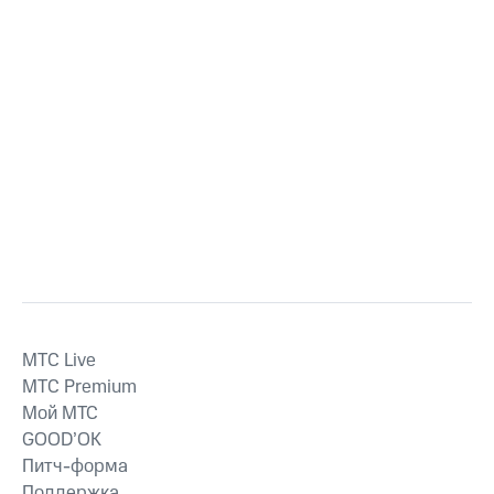
MTС Live
MTС Premium
Мой МТС
GOOD’OK
Питч-форма
Поддержка