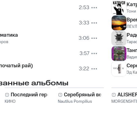
Кат
2:53
Тони
Вре
3:33
ЛEV
ематика
Рад
3:06
оров
Тара
Тан
3:57
Вади
епочатый рай)
Сер
3:22
Эд К
ванные альбомы
Последний герой
Серебряный век
ALISHE
КИНО
Nautilus Pompilius
MORGENSHT