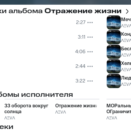
ки альбома
Отражение жизни
Меч
2:27
ɅΞV
Кон
3:11
ɅΞV
Бес
4:06
ɅΞV
Хел
2:44
ɅΞV
Люд
3:22
ɅΞV
бомы исполнителя
33 оборота вокруг
Отражение жизни
МОРальн
солнца
ОГраничи
ɅΞVɅ
ɅΞVɅ
ɅΞVɅ
еки