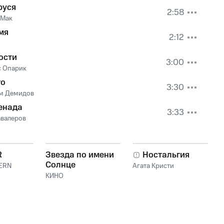
руся
2:58
 Мак
мя
2:12
Л
ости
3:00
с Опарик
го
3:30
м Демидов
енада
3:33
авалеров
R
Звезда по имени
Ностальгия
Солнце
ERN
Агата Кристи
КИНО