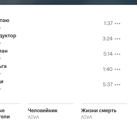
таю
1:37
Ʌ
дуктор
3:24
Ʌ
лан
5:14
Ʌ
ьга
1:40
Ʌ
и
5:37
Ʌ
ые
Человейник
Жизни смерть
тели
ɅΞVɅ
ɅΞVɅ