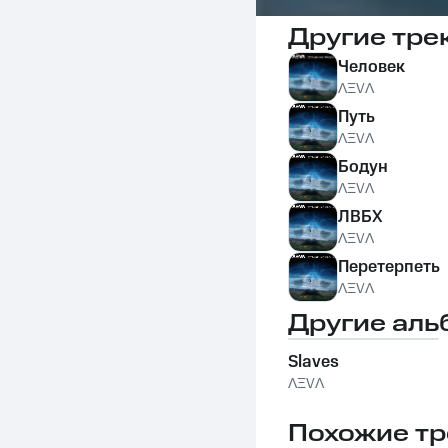
Другие тре
Человек
ɅΞVɅ
Путь
ɅΞVɅ
Бодун
ɅΞVɅ
ЛВБХ
ɅΞVɅ
Перетерпеть
ɅΞVɅ
Другие аль
Slaves
ɅΞVɅ
Похожие тр