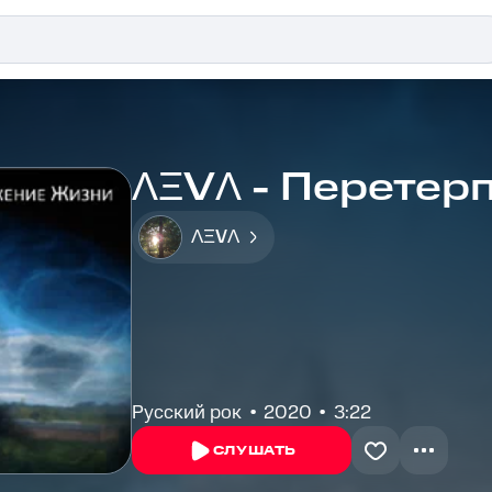
ɅΞVɅ - Перетер
ɅΞVɅ
Русский рок
2020
3:22
СЛУШАТЬ