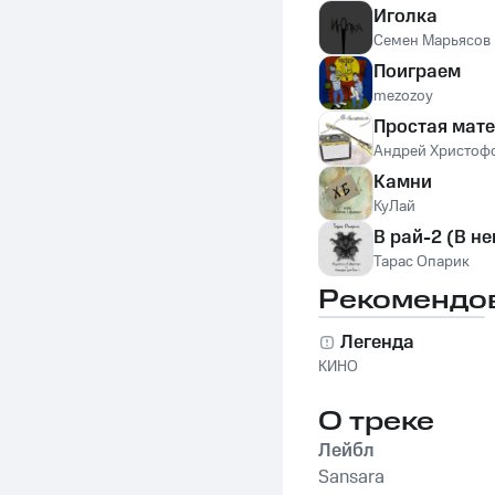
Иголка
Семен Марьясов
Поиграем
mezozoy
Простая мат
Андрей Христоф
Камни
КуЛай
В рай-2 (В н
Тарас Опарик
Рекомендо
Легенда
КИНО
О треке
Лейбл
Sansara