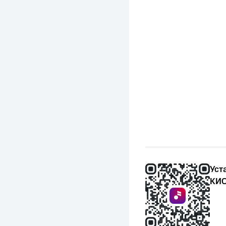
Уст
КИО