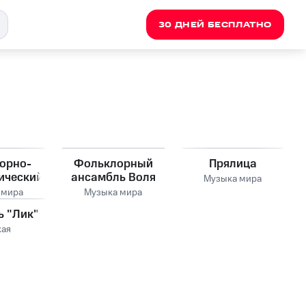
30 ДНЕЙ БЕСПЛАТНО
орно-
Фольклорный
Прялица
ический
ансамбль Воля
Музыка мира
мбль
 мира
Музыка мира
дный
ь "Лик"
дник
кая