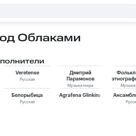
од Облаками
сполнители
Veretense
Дмитрий
Фолькл
Парамонов
этнограф
Русская
анса
Музыка мира
Музыка
Наро
Белорыбица
Agrafena Glinkina
Ансамбл
Праз
Русская
Русс