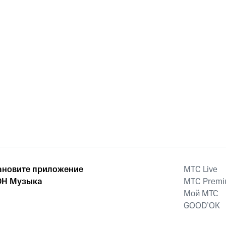
ановите приложение
MTС Live
Н Музыка
MTС Prem
Мой МТС
GOOD’OK