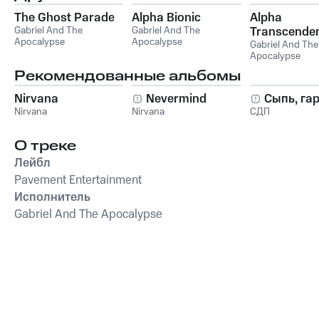
The Ghost Parade
Alpha Bionic
Alpha
Gabriel And The
Gabriel And The
Transcende
Apocalypse
Apocalypse
Gabriel And The
Apocalypse
Рекомендованные альбомы
Nirvana
Nevermind
Сыпь, га
Nirvana
Nirvana
СДП
О треке
Лейбл
Pavement Entertainment
Исполнитель
Gabriel And The Apocalypse