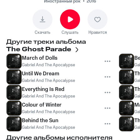
Иностранный рок
2016
Скачать
Слушать
Нравится
Другие треки альбома
The Ghost Parade
March of Dolls
Be
Gabriel And The Apocalypse
Ga
Until We Dream
Th
Gabriel And The Apocalypse
Ga
Everything Is Red
Th
Gabriel And The Apocalypse
Ga
Colour of Winter
M
Gabriel And The Apocalypse
Ga
Behind the Sun
Th
Gabriel And The Apocalypse
Ga
Другие альбомы исполнителя