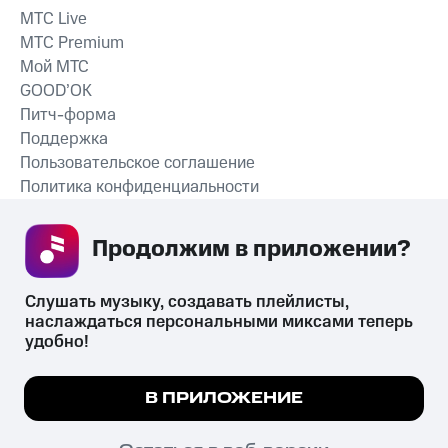
MTС Live
MTС Premium
Мой МТС
GOOD’OK
Питч-форма
Поддержка
Пользовательское соглашение
Политика конфиденциальности
Рекомендательные технологии
Продолжим в приложении? 
СКАЧАТЬ ПРИЛОЖЕНИЕ
Слушать музыку, создавать плейлисты, 
наслаждаться персональными миксами теперь 
удобно!
Незаконное потребление наркотических средств,
психотропных веществ, их аналогов причиняет вред здоровью,
Мы используем куки, чтобы на сайте все
В ПРИЛОЖЕНИЕ
их незаконный оборот запрещён и влечёт установленную
работало.
Подробнее
законодательством ответственность.
© 2026 ООО «КИОН».
ПОНЯТНО