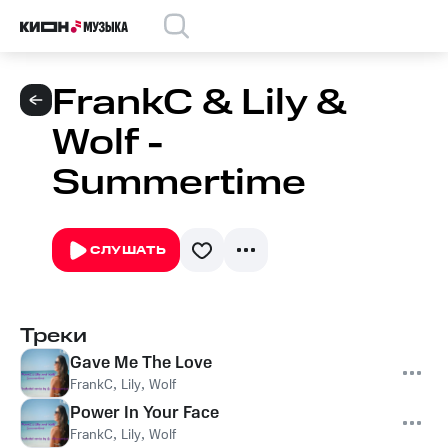
FrankC & Lily &
Wolf -
Summertime
СЛУШАТЬ
Треки
Gave Me The Love
FrankC
,
Lily
,
Wolf
Power In Your Face
FrankC
,
Lily
,
Wolf