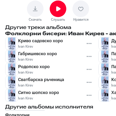
Скачать
Слушать
Нравится
Другие треки альбома
Фолклорни бисери: Иван Кирев - а
Криво садовско хоро
Д
Ivan Kirev
Iva
Габришевско хоро
П
Ivan Kirev
Iva
Родопско хоро
П
Ivan Kirev
Iva
Сватбарска ръченица
К
Ivan Kirev
Iva
Ситно шопско хоро
Х
Ivan Kirev
Iva
Другие альбомы исполнителя
Фолклорни