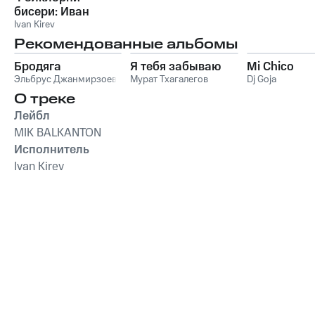
бисери: Иван
Кирев - акордеон
Ivan Kirev
Рекомендованные альбомы
Бродяга
Я тебя забываю
Mi Chico
Эльбрус Джанмирзоев
Мурат Тхагалегов
Dj Goja
О треке
Лейбл
MIK BALKANTON
Исполнитель
Ivan Kirev