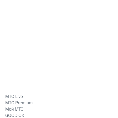
MTС Live
MTС Premium
Мой МТС
GOOD’OK