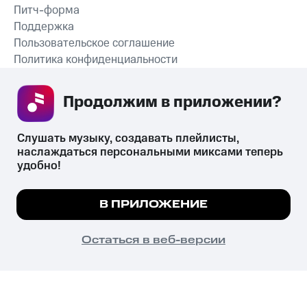
Питч-форма
Поддержка
Пользовательское соглашение
Политика конфиденциальности
Рекомендательные технологии
Продолжим в приложении? 
СКАЧАТЬ ПРИЛОЖЕНИЕ
Слушать музыку, создавать плейлисты, 
наслаждаться персональными миксами теперь 
удобно!
Незаконное потребление наркотических средств,
психотропных веществ, их аналогов причиняет вред здоровью,
Мы используем куки, чтобы на сайте все
В ПРИЛОЖЕНИЕ
их незаконный оборот запрещён и влечёт установленную
работало.
Подробнее
законодательством ответственность.
© 2026 ООО «КИОН».
ПОНЯТНО
Остаться в веб-версии
Все права защищены
18+
Главная
В приложение
Избранное