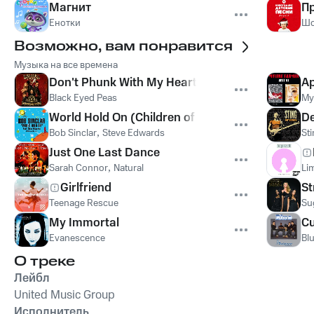
Магнит
Пр
Енотки
Шо
Возможно, вам понравится
Музыка на все времена
Don't Phunk With My Heart
Ap
Black Eyed Peas
My
World Hold On (Children of the Sky)
De
Bob Sinclar
,
Steve Edwards
St
Just One Last Dance
Sarah Connor
,
Natural
Lim
Girlfriend
St
Teenage Rescue
Su
My Immortal
Cu
Evanescence
Bl
О треке
Лейбл
United Music Group
Исполнитель