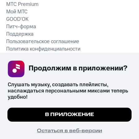
MTС Premium
Мой МТС
GOOD’OK
Питч-форма
Поддержка
Пользовательское соглашение
Политика конфиденциальности
Рекомендательные технологии
Продолжим в приложении? 
СКАЧАТЬ ПРИЛОЖЕНИЕ
Слушать музыку, создавать плейлисты, 
наслаждаться персональными миксами теперь 
удобно!
Незаконное потребление наркотических средств,
психотропных веществ, их аналогов причиняет вред здоровью,
Мы используем куки, чтобы на сайте все
В ПРИЛОЖЕНИЕ
их незаконный оборот запрещён и влечёт установленную
работало.
Подробнее
законодательством ответственность.
© 2026 ООО «КИОН».
ПОНЯТНО
Остаться в веб-версии
Все права защищены
18+