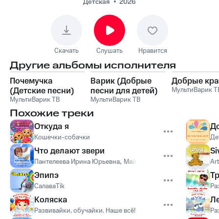
Детская
2026
Скачать
Слушать
Нравится
Другие альбомы исполнителя
Почемучка
Варик (Добрые
Добрые кра
(Детские песни)
песни для детей)
МультиВарик Т
МультиВарик ТВ
МультиВарик ТВ
Похожие треки
Откуда я
Д
Кошечки-собачки
Де
Что делают звери
Si
Пантелеева Ирина Юрьевна
,
Майя Валеева
Ar
Эпипэ
Тр
СалаваTik
Ра
Коляска
Л
Развивайки, обучайки. Наше всё!
Ра