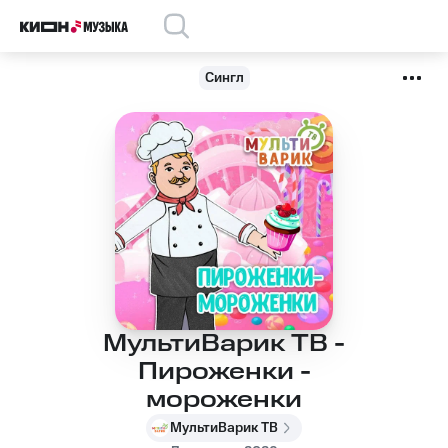
Сингл
МультиВарик ТВ -
Пироженки -
мороженки
МультиВарик ТВ