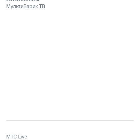
МультиВарик ТВ
MTС Live