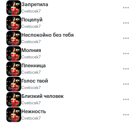
Запретила
Cvetocek7
Поцелуй
Cvetocek7
Неспокойно без тебя
Cvetocek7
Молния
Cvetocek7
Пленница
Cvetocek7
Голос твой
Cvetocek7
Близкий человек
Cvetocek7
Нежность
Cvetocek7