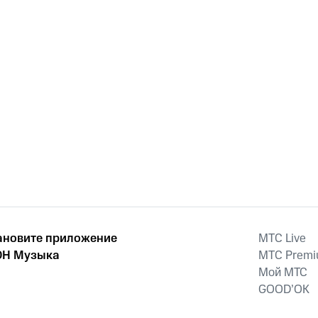
ановите приложение
MTС Live
Н Музыка
MTС Prem
Мой МТС
GOOD’OK