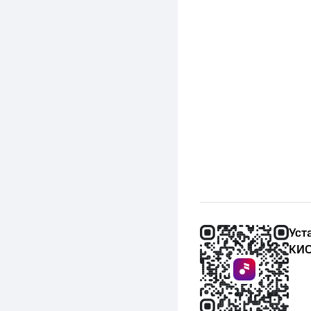
Уст
КИО