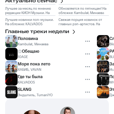
Актуально сейчас
Лучшее за месяц по мнению
Обновляется по пятницам! На
редакции КИОН Музыки. На
обложке: Kambulat, Минаева
обложке: Marselle
Лучшие новинки поп-музыки.
Свежая порция новинок от
На обложке: KALVADOS
главных рэп-артистов. На
обложке: Эндшпиль, TumaniYO
Главные треки недели
Половина
С
Kambulat
,
Минаева
Bii
Обещаю
Р
10AGE
BL
Море пока лето
З
ХАБИБ
,
VAVAN
Ис
Где ты была
П
KALVADOS
WH
SLANG
Эт
Эндшпиль
,
TumaniYO
Дж