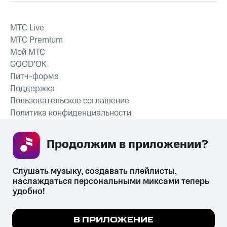
MTС Live
MTС Premium
Мой МТС
GOOD’OK
Питч-форма
Поддержка
Пользовательское соглашение
Политика конфиденциальности
Рекомендательные технологии
Продолжим в приложении? 
СКАЧАТЬ ПРИЛОЖЕНИЕ
Слушать музыку, создавать плейлисты, 
наслаждаться персональными миксами теперь 
удобно!
Незаконное потребление наркотических средств,
психотропных веществ, их аналогов причиняет вред здоровью,
Мы используем куки, чтобы на сайте все
В ПРИЛОЖЕНИЕ
их незаконный оборот запрещён и влечёт установленную
работало.
Подробнее