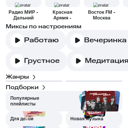
Радио МИР -
Красная
Восток FM -
Дальний
Армия -
Москва
Восток
Тюмень
Миксы по настроениям
Работаю
Вечеринка
Грустное
Медитаци
Жанры
Подборки
Популярные
плейлисты
Для детей
Новая музыка