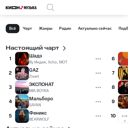
Всё
Чарт
Жанры
Радио
Актуально сейчас
Подб
Настоящий чарт
Шадэ
1
6
By Индия
,
Xcho
,
MOT
GAZ
2
7
Zivert
ЭКСПОНАТ
3
8
MIA BOYKA
Мальборо
4
9
SAYAN
Феникс
5
10
BEARWOLF