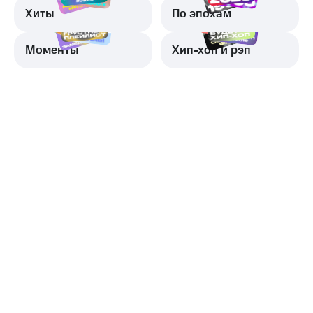
Хиты
По эпохам
Моменты
Хип-хоп и рэп