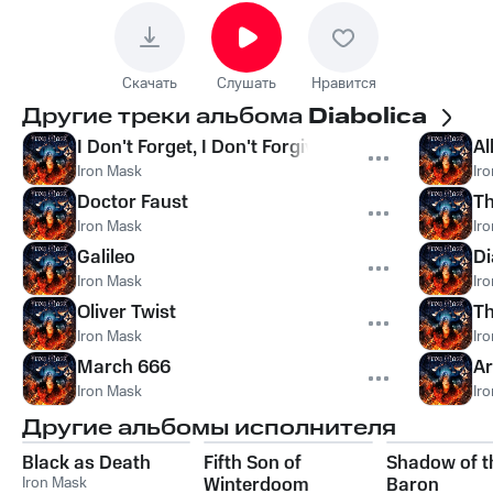
Скачать
Слушать
Нравится
Другие треки альбома
Diabolica
I Don't Forget, I Don't Forgive
Al
Iron Mask
Ir
Doctor Faust
Th
Iron Mask
Ir
Galileo
Di
Iron Mask
Ir
Oliver Twist
Th
Iron Mask
Ir
March 666
Ar
Iron Mask
Ir
Другие альбомы исполнителя
Black as Death
Fifth Son of
Shadow of t
Iron Mask
Winterdoom
Baron