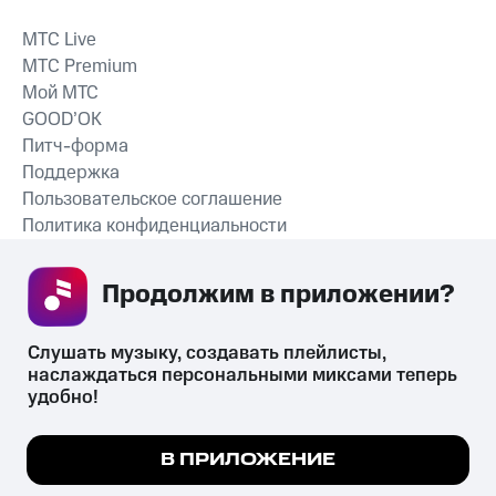
MTС Live
MTС Premium
Мой МТС
GOOD’OK
Питч-форма
Поддержка
Пользовательское соглашение
Политика конфиденциальности
Рекомендательные технологии
Продолжим в приложении? 
СКАЧАТЬ ПРИЛОЖЕНИЕ
Слушать музыку, создавать плейлисты, 
наслаждаться персональными миксами теперь 
удобно!
Незаконное потребление наркотических средств,
психотропных веществ, их аналогов причиняет вред здоровью,
Мы используем куки, чтобы на сайте все
В ПРИЛОЖЕНИЕ
их незаконный оборот запрещён и влечёт установленную
работало.
Подробнее
законодательством ответственность.