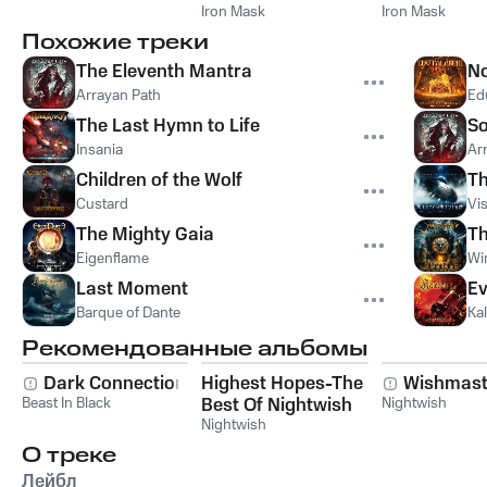
Iron Mask
Iron Mask
Похожие треки
The Eleventh Mantra
No
Arrayan Path
Ed
The Last Hymn to Life
So
Insania
Ar
Children of the Wolf
Th
Custard
Vis
The Mighty Gaia
Th
Eigenflame
Wi
Last Moment
Ev
Barque of Dante
Ka
Рекомендованные альбомы
Dark Connection
Highest Hopes-The
Wishmast
Beast In Black
Best Of Nightwish
Nightwish
Nightwish
О треке
Лейбл