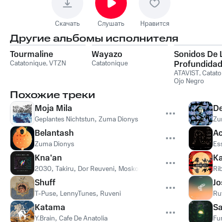
Скачать
Слушать
Нравится
Другие альбомы исполнителя
Tourmaline
Wayazo
Sonidos De 
Catatonique
,
VTZN
Catatonique
Profundidade
II
ATAVIST
,
Catato
Ojo Negro
Похожие треки
Moja Mila
De
Geplantes Nichtstun
,
Zuma Dionys
Zu
Belantash
Ac
Zuma Dionys
Es
Kna'an
K
2030
,
Takiru
,
Dor Reuveni
,
Mosko (IL)
,
T-Puse
Ri
Shuff
Jo
T-Puse
,
LennyTunes
,
Ruveni
Ru
Katama
Sa
Y.Brain
,
Cafe De Anatolia
Fu