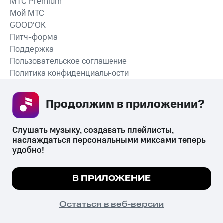
MTС Premium
Мой МТС
GOOD’OK
Питч-форма
Поддержка
Пользовательское соглашение
Политика конфиденциальности
Рекомендательные технологии
Продолжим в приложении? 
СКАЧАТЬ ПРИЛОЖЕНИЕ
Слушать музыку, создавать плейлисты, 
наслаждаться персональными миксами теперь 
удобно!
Незаконное потребление наркотических средств,
психотропных веществ, их аналогов причиняет вред здоровью,
Мы используем куки, чтобы на сайте все
В ПРИЛОЖЕНИЕ
их незаконный оборот запрещён и влечёт установленную
работало.
Подробнее
законодательством ответственность.
© 2026 ООО «КИОН».
ПОНЯТНО
Остаться в веб-версии
Все права защищены
18+
Главная
В приложение
Избранное