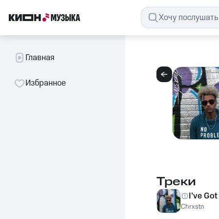
Главная
Избранное
Треки
I've Go
Chrxstn