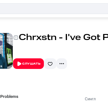
Chrxstn - I've Got
СЛУШАТЬ
t Problems
Сингл