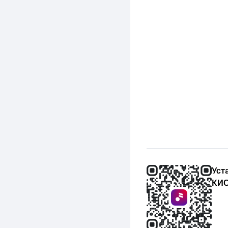
Уст
КИО