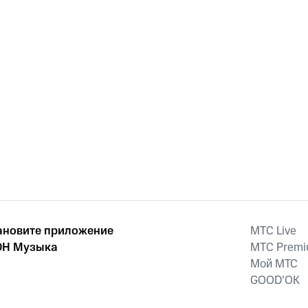
ановите приложение
MTС Live
Н Музыка
MTС Prem
Мой МТС
GOOD’OK