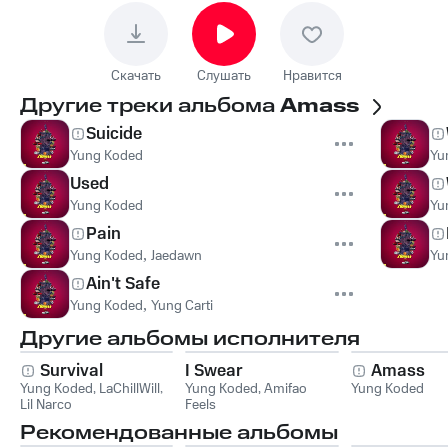
Скачать
Слушать
Нравится
Другие треки альбома
Amass
Suicide
Yung Koded
Yu
Used
Yung Koded
Yu
Pain
Yung Koded
,
Jaedawn
Yu
Ain't Safe
Yung Koded
,
Yung Carti
Другие альбомы исполнителя
Survival
I Swear
Amass
Yung Koded
,
LaChillWill
,
Yung Koded
,
Amifao
Yung Koded
Lil Narco
Feels
Рекомендованные альбомы