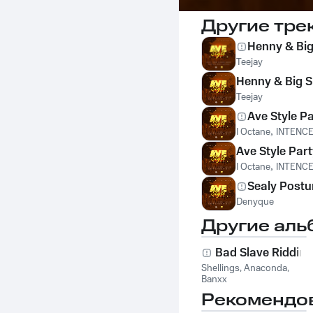
Другие тре
Henny & Big 
Teejay
Henny & Big Sp
Teejay
Ave Style P
I Octane
,
INTENC
Ave Style Par
I Octane
,
INTENC
Sealy Postu
Denyque
Другие аль
Bad Slave Riddim
Shellings
,
Anaconda
,
Banxx
Рекомендо