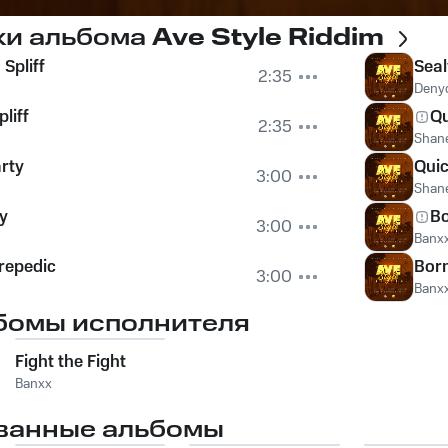
ки альбома
Ave Style Riddim
Spliff
Seal
2:35
Deny
liff
Qu
2:35
Shane
arty
Quic
3:00
E
Shane
ty
Bo
3:00
E
Banx
repedic
Bor
3:00
Banx
бомы исполнителя
Fight the Fight
Banxx
ванные альбомы