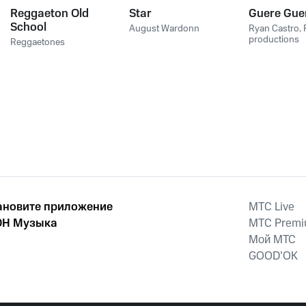
Reggaeton Old
Star
Guere Gue
School
August Wardonn
Ryan Castro
,
productions
Reggaetones
ановите приложение
MTС Live
Н Музыка
MTС Prem
Мой МТС
GOOD’OK