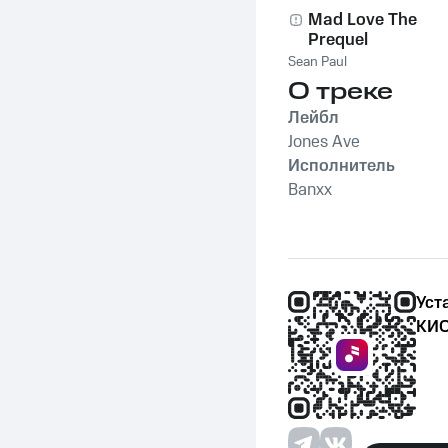
Mad Love The
Prequel
Sean Paul
О треке
Лейбл
Jones Ave
Исполнитель
Banxx
Уст
КИО