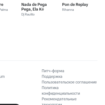
re
Nada de Pega
Pon de Replay
Pega, Ela Ké
Palma
Rihanna
Cavucadinha
Dj Raulito
Питч-форма
ium
Поддержка
Пользовательское соглашение
Политика
конфиденциальности
Рекомендательные
технологии