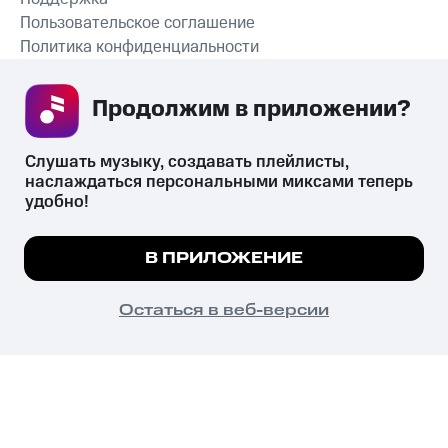
Пользовательское соглашение
Политика конфиденциальности
Рекомендательные технологии
Продолжим в приложении? 
СКАЧАТЬ ПРИЛОЖЕНИЕ
Слушать музыку, создавать плейлисты, 
наслаждаться персональными миксами теперь 
удобно!
Незаконное потребление наркотических средств,
психотропных веществ, их аналогов причиняет вред здоровью,
Мы используем куки, чтобы на сайте все
В ПРИЛОЖЕНИЕ
их незаконный оборот запрещён и влечёт установленную
работало.
Подробнее
законодательством ответственность.
© 2026 ООО «КИОН».
ПОНЯТНО
Остаться в веб-версии
Все права защищены
18+
Главная
В приложение
Избранное