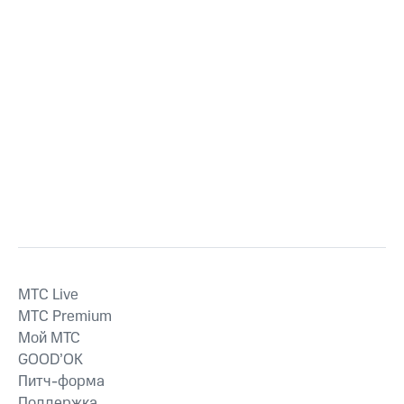
MTС Live
MTС Premium
Мой МТС
GOOD’OK
Питч-форма
Поддержка