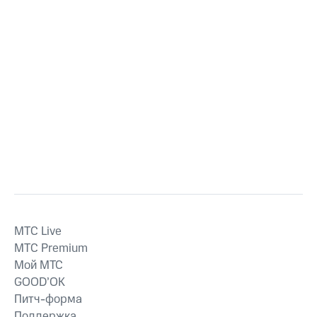
MTС Live
MTС Premium
Мой МТС
GOOD’OK
Питч-форма
Поддержка