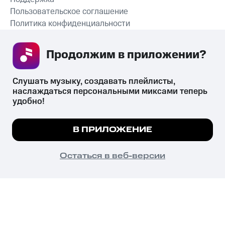
Пользовательское соглашение
Политика конфиденциальности
Рекомендательные технологии
Продолжим в приложении? 
СКАЧАТЬ ПРИЛОЖЕНИЕ
Слушать музыку, создавать плейлисты, 
наслаждаться персональными миксами теперь 
удобно!
Незаконное потребление наркотических средств,
психотропных веществ, их аналогов причиняет вред здоровью,
Мы используем куки, чтобы на сайте все
В ПРИЛОЖЕНИЕ
их незаконный оборот запрещён и влечёт установленную
работало.
Подробнее
законодательством ответственность.
© 2026 ООО «КИОН».
ПОНЯТНО
Остаться в веб-версии
Все права защищены
18+
Главная
В приложение
Избранное