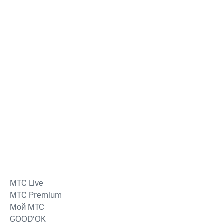
MTС Live
MTС Premium
Мой МТС
GOOD’OK