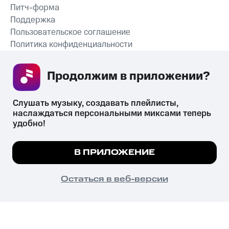
Питч-форма
Поддержка
Пользовательское соглашение
Политика конфиденциальности
Рекомендательные технологии
Продолжим в приложении? 
СКАЧАТЬ ПРИЛОЖЕНИЕ
Слушать музыку, создавать плейлисты, 
наслаждаться персональными миксами теперь 
удобно!
Незаконное потребление наркотических средств,
психотропных веществ, их аналогов причиняет вред здоровью,
Мы используем куки, чтобы на сайте все
В ПРИЛОЖЕНИЕ
их незаконный оборот запрещён и влечёт установленную
работало.
Подробнее
законодательством ответственность.
© 2026 ООО «КИОН».
ПОНЯТНО
Остаться в веб-версии
Все права защищены
18+
Главная
В приложение
Избранное