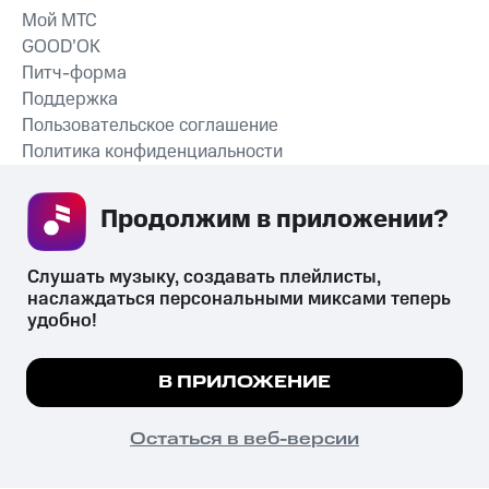
Мой МТС
GOOD’OK
Питч-форма
Поддержка
Пользовательское соглашение
Политика конфиденциальности
Рекомендательные технологии
Продолжим в приложении? 
СКАЧАТЬ ПРИЛОЖЕНИЕ
Слушать музыку, создавать плейлисты, 
наслаждаться персональными миксами теперь 
удобно!
Незаконное потребление наркотических средств,
психотропных веществ, их аналогов причиняет вред здоровью,
Мы используем куки, чтобы на сайте все
В ПРИЛОЖЕНИЕ
их незаконный оборот запрещён и влечёт установленную
работало.
Подробнее
законодательством ответственность.
© 2026 ООО «КИОН».
ПОНЯТНО
Остаться в веб-версии
Все права защищены
18+
Главная
В приложение
Избранное