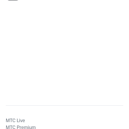
MTС Live
MTС Premium