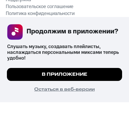
Пользовательское соглашение
Политика конфиденциальности
Рекомендательные технологии
Продолжим в приложении? 
СКАЧАТЬ ПРИЛОЖЕНИЕ
Слушать музыку, создавать плейлисты, 
наслаждаться персональными миксами теперь 
удобно!
Незаконное потребление наркотических средств,
психотропных веществ, их аналогов причиняет вред здоровью,
Мы используем куки, чтобы на сайте все
В ПРИЛОЖЕНИЕ
их незаконный оборот запрещён и влечёт установленную
работало.
Подробнее
законодательством ответственность.
© 2026 ООО «КИОН».
ПОНЯТНО
Остаться в веб-версии
Все права защищены
18+
Главная
В приложение
Избранное