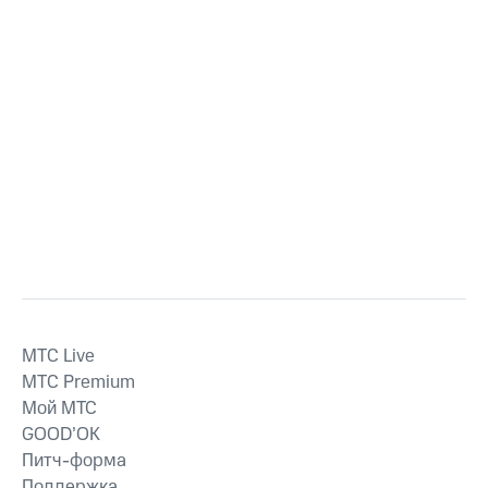
MTС Live
MTС Premium
Мой МТС
GOOD’OK
Питч-форма
Поддержка