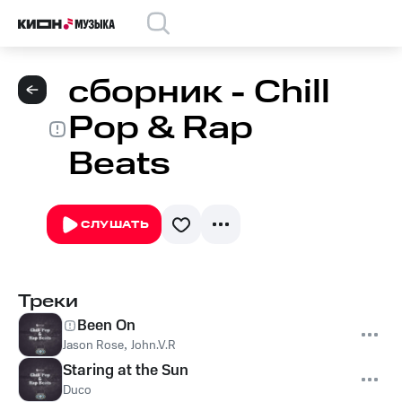
сборник - Chill
Pop & Rap
Beats
СЛУШАТЬ
Треки
Been On
Jason Rose
,
John.V.R
Staring at the Sun
Duco