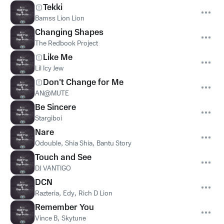
Tekki
Bamss Lion Lion
Changing Shapes
The Redbook Project
Like Me
Lil Icy Jew
Don't Change for Me
AN@MUTE
Be Sincere
Stargiboi
Nare
Odouble
,
Shia Shia
,
Bantu Story
Touch and See
DJ VANTIGO
DCN
Razteria
,
Edy
,
Rich D Lion
Remember You
Vince B
,
Skytune