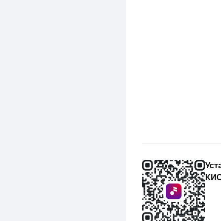
Уст
КИО