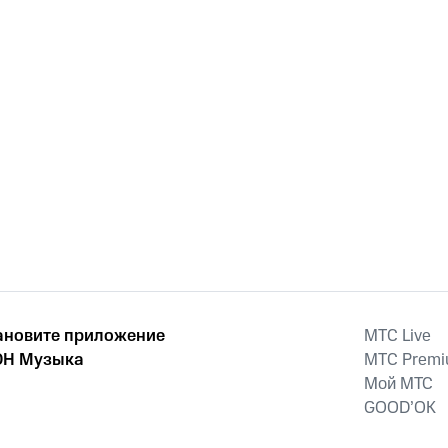
ановите приложение
MTС Live
Н Музыка
MTС Prem
Мой МТС
GOOD’OK