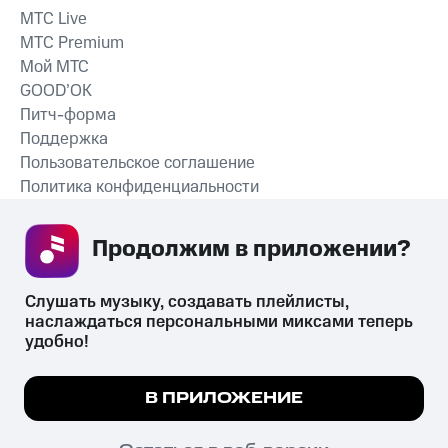
MTС Live
MTС Premium
Мой МТС
GOOD’OK
Питч-форма
Поддержка
Пользовательское соглашение
Политика конфиденциальности
Рекомендательные технологии
Продолжим в приложении? 
СКАЧАТЬ ПРИЛОЖЕНИЕ
Слушать музыку, создавать плейлисты, 
наслаждаться персональными миксами теперь 
удобно!
Незаконное потребление наркотических средств,
психотропных веществ, их аналогов причиняет вред здоровью,
Мы используем куки, чтобы на сайте все
В ПРИЛОЖЕНИЕ
их незаконный оборот запрещён и влечёт установленную
работало.
Подробнее
законодательством ответственность.
© 2026 ООО «КИОН».
ПОНЯТНО