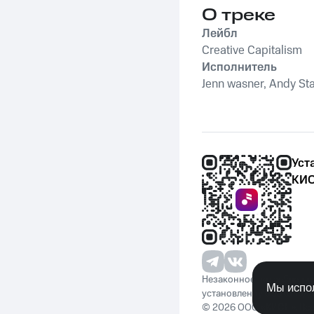
О треке
Лейбл
Creative Capitalism
Исполнитель
Jenn wasner, Andy St
Уст
КИО
Незаконное потребление 
Мы испол
установленную законода
© 2026 ООО «КИОН». Вс