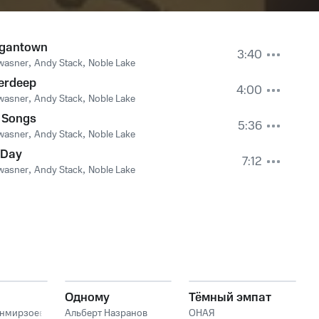
gantown
3:40
wasner
,
Andy Stack
,
Noble Lake
erdeep
4:00
wasner
,
Andy Stack
,
Noble Lake
 Songs
5:36
wasner
,
Andy Stack
,
Noble Lake
 Day
7:12
wasner
,
Andy Stack
,
Noble Lake
Одному
Тёмный эмпат
анмирзоев
Альберт Назранов
ОНАЯ