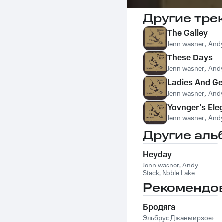
Другие тре
The Galley
Jenn wasner
,
Andy
These Days
Jenn wasner
,
Andy
Ladies And G
Jenn wasner
,
Andy
Yovnger's Ele
Jenn wasner
,
Andy
Другие аль
Heyday
Jenn wasner
,
Andy
Stack
,
Noble Lake
Рекомендо
Бродяга
Эльбрус Джанмирзоев