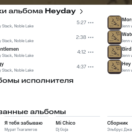
ки альбома
Heyday
Mor
5:27
 Stack
,
Noble Lake
Jenn 
Wat
2:38
 Stack
,
Noble Lake
Jenn 
entlemen
Bird
4:12
 Stack
,
Noble Lake
Jenn 
gy
Hey
4:37
 Stack
,
Noble Lake
Jenn 
бомы исполнителя
ванные альбомы
Я тебя забываю
Mi Chico
Сборник
Мурат Тхагалегов
Dj Goja
Эльбрус Дж