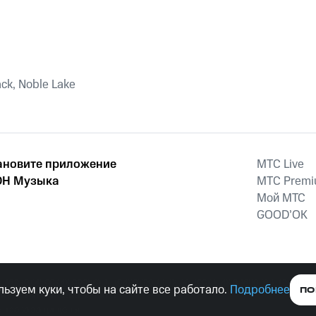
ack, Noble Lake
ановите приложение
MTС Live
Н Музыка
MTС Prem
Мой МТС
GOOD’OK
наркотических средств, психотропных веществ, их аналогов причиня
ьзуем куки, чтобы на сайте все работало.
Подробнее
ПО
тельством ответственность.
е права защищены