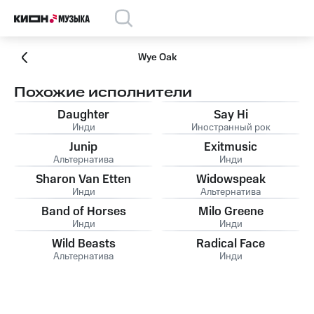
Wye Oak
Похожие исполнители
Daughter
Say Hi
Инди
Иностранный рок
Junip
Exitmusic
Альтернатива
Инди
Sharon Van Etten
Widowspeak
Инди
Альтернатива
Band of Horses
Milo Greene
Инди
Инди
Wild Beasts
Radical Face
Альтернатива
Инди