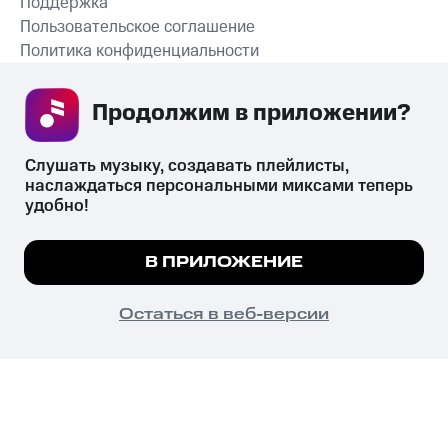
Поддержка
Пользовательское соглашение
Политика конфиденциальности
Рекомендательные технологии
Продолжим в приложении? 
СКАЧАТЬ ПРИЛОЖЕНИЕ
Слушать музыку, создавать плейлисты, 
наслаждаться персональными миксами теперь 
удобно!
Незаконное потребление наркотических средств,
психотропных веществ, их аналогов причиняет вред здоровью,
Мы используем куки, чтобы на сайте все
В ПРИЛОЖЕНИЕ
их незаконный оборот запрещён и влечёт установленную
работало.
Подробнее
законодательством ответственность.
© 2026 ООО «КИОН».
ПОНЯТНО
Остаться в веб-версии
Все права защищены
18+
Главная
В приложение
Избранное