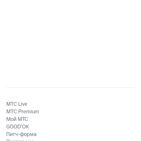
MTС Live
MTС Premium
Мой МТС
GOOD’OK
Питч-форма