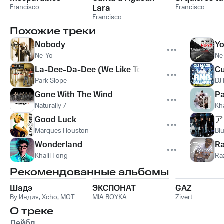
Francisco
Lara
Francisco
Francisco
Похожие треки
Nobody
Yo
Ne-Yo
Ne
La-Dee-Da-Dee (We Like To Party) feat. Lou$ta
Cu
Park Slope
DJ
Gone With The Wind
P
Naturally 7
Kha
Good Luck
ア
Marques Houston
Bl
Wonderland
Ra
Khalil Fong
Ra
Рекомендованные альбомы
Шадэ
ЭКСПОНАТ
GAZ
By Индия
,
Xcho
,
MOT
MIA BOYKA
Zivert
О треке
Лейбл