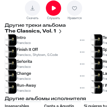
Скачать
Слушать
Нравится
Другие треки альбома
The Classics, Vol. 1
Intro
T
Francisco
Fr
Finish It Off
Sp
Francisco
,
Shytown
,
G.Code
Fr
Señorita
He
Francisco
Fr
Change
L
Francisco
Fr
Run-Away
I 
Francisco
Fr
Другие альбомы исполнителя
Inseparables
Canta a Agustin
Si quieres tu