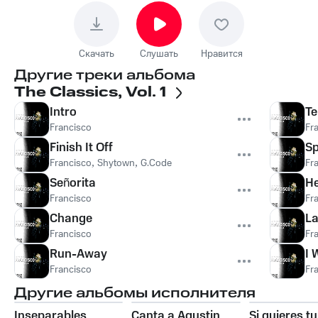
Скачать
Слушать
Нравится
Другие треки альбома
The Classics, Vol. 1
Intro
T
Francisco
Fr
Finish It Off
Sp
Francisco
,
Shytown
,
G.Code
Fr
Señorita
He
Francisco
Fr
Change
L
Francisco
Fr
Run-Away
I 
Francisco
Fr
Другие альбомы исполнителя
Inseparables
Canta a Agustin
Si quieres tu