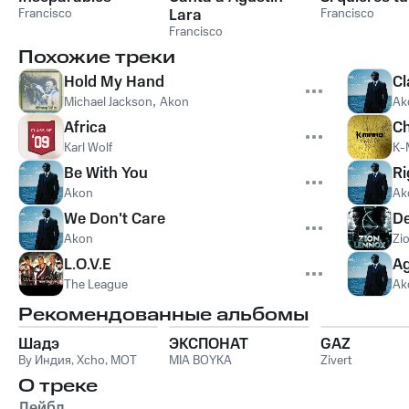
Francisco
Lara
Francisco
Francisco
Похожие треки
Hold My Hand
Cl
Michael Jackson
,
Akon
Ak
Africa
C
Karl Wolf
K-
Be With You
Ri
Akon
Ak
We Don't Care
De
Akon
Zi
L.O.V.E
Ag
The League
Ak
Рекомендованные альбомы
Шадэ
ЭКСПОНАТ
GAZ
By Индия
,
Xcho
,
MOT
MIA BOYKA
Zivert
О треке
Лейбл