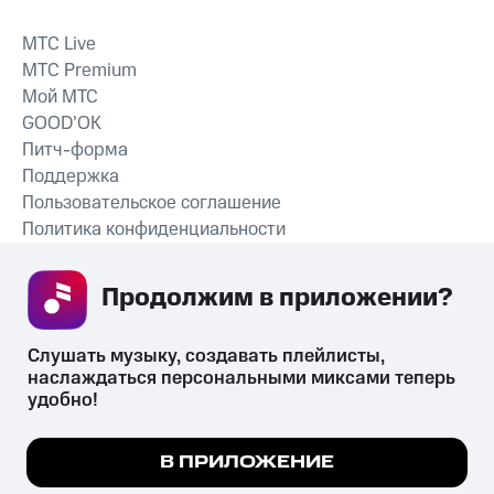
MTС Live
MTС Premium
Мой МТС
GOOD’OK
Питч-форма
Поддержка
Пользовательское соглашение
Политика конфиденциальности
Рекомендательные технологии
Продолжим в приложении? 
СКАЧАТЬ ПРИЛОЖЕНИЕ
Слушать музыку, создавать плейлисты, 
наслаждаться персональными миксами теперь 
удобно!
Незаконное потребление наркотических средств,
психотропных веществ, их аналогов причиняет вред здоровью,
Мы используем куки, чтобы на сайте все
В ПРИЛОЖЕНИЕ
их незаконный оборот запрещён и влечёт установленную
работало.
Подробнее
законодательством ответственность.