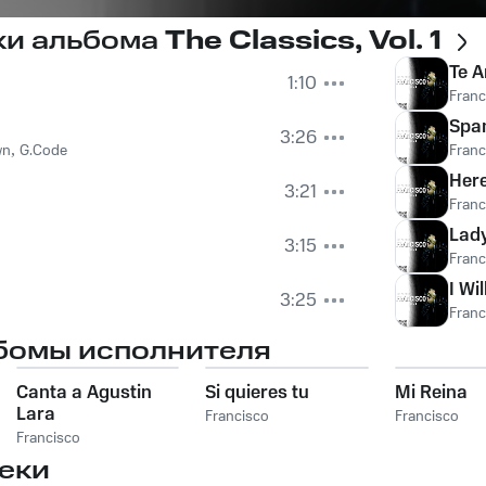
ки альбома
The Classics, Vol. 1
Te 
1:10
Franc
Span
3:26
wn
,
G.Code
Franc
Here
3:21
Franc
Lad
3:15
Franc
I Wi
3:25
Franc
бомы исполнителя
Canta a Agustin
Si quieres tu
Mi Reina
Lara
Francisco
Francisco
Francisco
еки