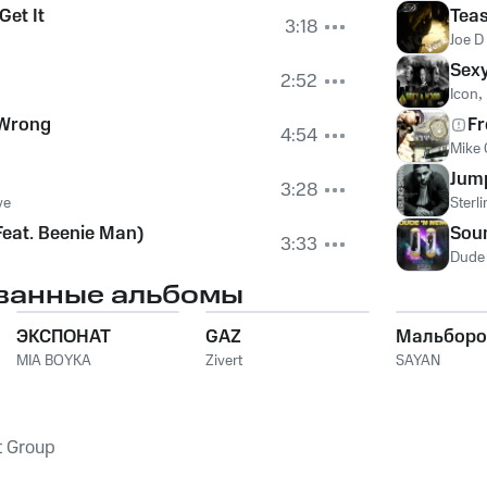
Get It
Teas
3:18
Joe D
Sex
2:52
Icon
,
 Wrong
Fr
4:54
Mike 
Jum
3:28
ve
Sterl
Feat. Beenie Man)
Sou
3:33
Dude
ванные альбомы
ЭКСПОНАТ
GAZ
Мальборо
MIA BOYKA
Zivert
SAYAN
t Group