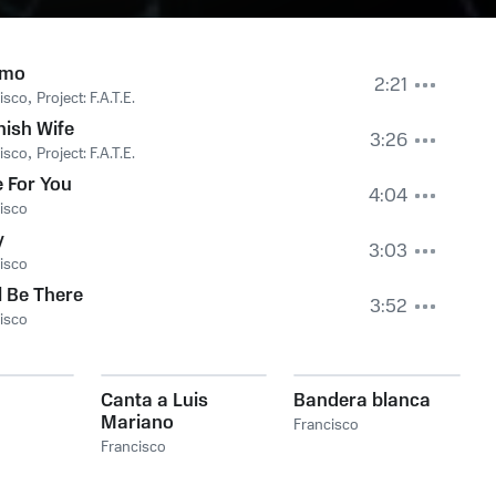
Amo
2:21
isco
,
Project: F.A.T.E.
ish Wife
3:26
isco
,
Project: F.A.T.E.
 For You
4:04
isco
y
3:03
isco
ll Be There
3:52
isco
Canta a Luis
Bandera blanca
Mariano
Francisco
Francisco