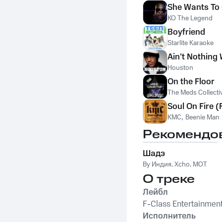
She Wants To 
KO The Legend
Boyfriend
Starlite Karaoke
Ain't Nothing
Houston
On the Floor
The Meds Collecti
Soul On Fire (
KMC
,
Beenie Man
Рекомендо
Шадэ
By Индия
,
Xcho
,
MOT
О треке
Лейбл
F-Class Entertainmen
Исполнитель