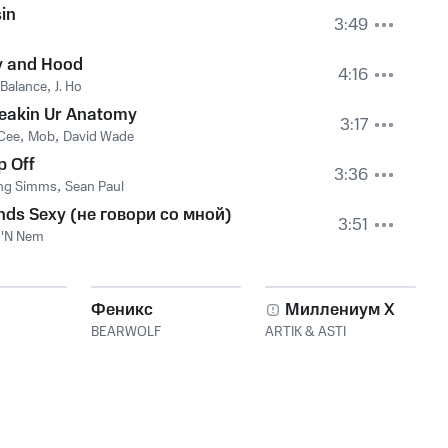
in
3:49
y and Hood
4:16
Balance
,
J. Ho
eakin Ur Anatomy
3:17
Cee
,
Mob
,
David Wade
p Off
3:36
ing Simms
,
Sean Paul
nds Sexy (не говори со мной)
3:51
 'N Nem
Феникс
Миллениум X
BEARWOLF
ARTIK & ASTI