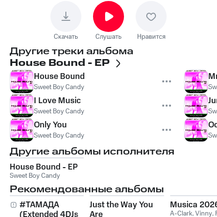
Скачать
Слушать
Нравится
Другие треки альбома
House Bound - EP
House Bound
Mr
Sweet Boy Candy
Sw
I Love Music
Ju
Sweet Boy Candy
Sw
Only You
O
Sweet Boy Candy
Sw
Другие альбомы исполнителя
House Bound - EP
Sweet Boy Candy
Рекомендованные альбомы
#ТАМАДА
Just the Way You
Musica 202
(Extended 4DJs
Are
A-Clark
,
Vinny
,