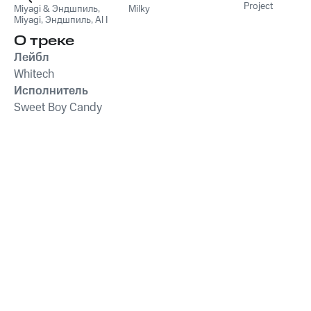
Project
Miyagi & Эндшпиль
Pack)
,
Milky
Miyagi
,
Эндшпиль
,
Al I
Bo
,
Wooshendoo
О треке
Лейбл
Whitech
Исполнитель
Sweet Boy Candy