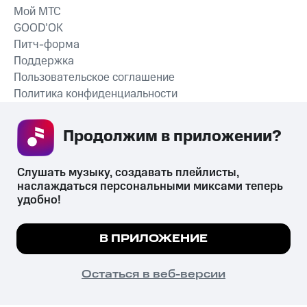
Мой МТС
GOOD’OK
Питч-форма
Поддержка
Пользовательское соглашение
Политика конфиденциальности
Рекомендательные технологии
Продолжим в приложении? 
СКАЧАТЬ ПРИЛОЖЕНИЕ
Слушать музыку, создавать плейлисты, 
наслаждаться персональными миксами теперь 
удобно!
Незаконное потребление наркотических средств,
психотропных веществ, их аналогов причиняет вред здоровью,
Мы используем куки, чтобы на сайте все
В ПРИЛОЖЕНИЕ
их незаконный оборот запрещён и влечёт установленную
работало.
Подробнее
законодательством ответственность.
© 2026 ООО «КИОН».
ПОНЯТНО
Остаться в веб-версии
Все права защищены
18+
Главная
В приложение
Избранное