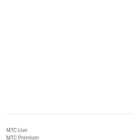
MTС Live
MTС Premium