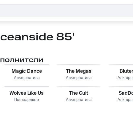
ceanside 85'
сполнители
Magic Dance
The Megas
Blute
Альтернатива
Альтернатива
Альтерн
Wolves Like Us
The Cult
SadD
Постхардкор
Альтернатива
Альтерн