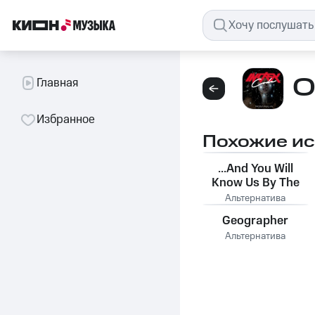
O
Главная
Избранное
Похожие и
...And You Will
Know Us By The
Trail Of Dead
Альтернатива
Geographer
Альтернатива