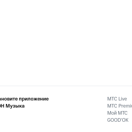
ановите приложение
MTС Live
Н Музыка
MTС Prem
Мой МТС
GOOD’OK