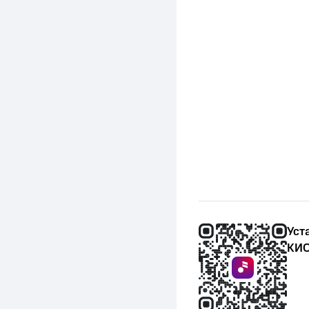
Уст
КИО