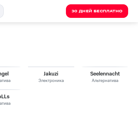
30 ДНЕЙ БЕСПЛАТНО
ngel
Jakuzi
Seelennacht
атива
Электроника
Альтернатива
oLLs
атива