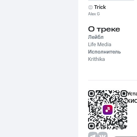
Trick
Alex G
О треке
Лейбл
Life Media
Исполнитель
Krithika
Уст
КИО