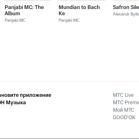
Panjabi MC: The
Mundian to Bach
Safron Sil
Album
Ke
Alexandr Bylk
Panjabi MC
Panjabi MC
ановите приложение
MTС Live
Н Музыка
MTС Prem
Мой МТС
GOOD’OK