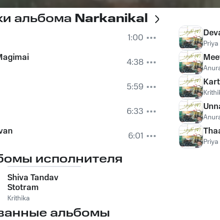
ки альбома
Narkanikal
Dev
1:00
Priya
Magimai
Mee
4:38
Anura
Kart
5:59
Krithi
Unn
6:33
Anura
van
Tha
6:01
Priya
бомы исполнителя
Shiva Tandav
Stotram
Krithika
ванные альбомы