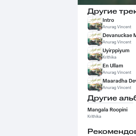
Другие тре
Intro
Anurag Vincent
Devanuckae 
Anurag Vincent
Uyirppiyum
Krithika
En Ullam
Anurag Vincent
Maaradha De
Anurag Vincent
Другие аль
Mangala Roopini
Krithika
Рекомендо