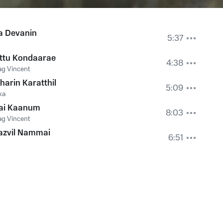
a Devanin
5:37
ttu Kondaarae
4:38
g Vincent
harin Karatthil
5:09
ka
ai Kaanum
8:03
g Vincent
azvil Nammai
6:51