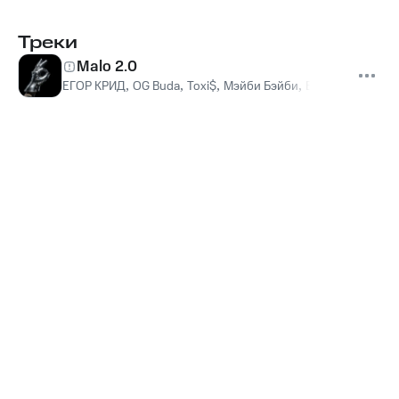
Треки
Malo 2.0
ЕГОР КРИД
,
OG Buda
,
Toxi$
,
Мэйби Бэйби
,
Baby Cute
,
Дора