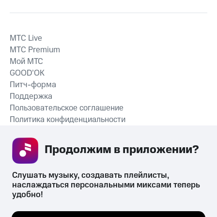
MTС Live
MTС Premium
Мой МТС
GOOD’OK
Питч-форма
Поддержка
Пользовательское соглашение
Политика конфиденциальности
Рекомендательные технологии
Продолжим в приложении? 
СКАЧАТЬ ПРИЛОЖЕНИЕ
Слушать музыку, создавать плейлисты, 
наслаждаться персональными миксами теперь 
удобно!
Незаконное потребление наркотических средств,
психотропных веществ, их аналогов причиняет вред здоровью,
Мы используем куки, чтобы на сайте все