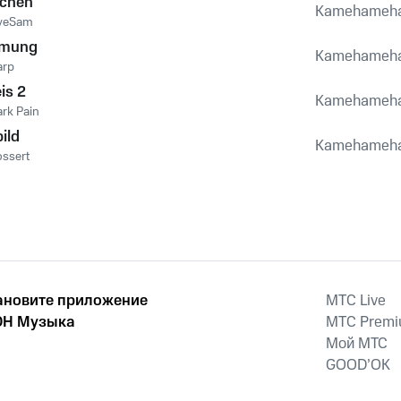
ichen
Kamehameh
yeSam
tmung
Kamehameh
arp
is 2
Kamehameh
rk Pain
ild
Kamehameh
ossert
ановите приложение
MTС Live
Н Музыка
MTС Prem
Мой МТС
GOOD’OK