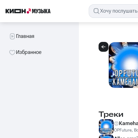
Главная
Избранное
Треки
Kameh
OPFuture
,
B