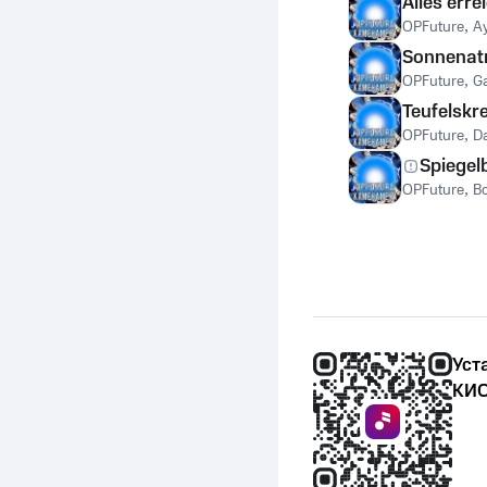
Alles erre
OPFuture
,
A
Sonnena
OPFuture
,
G
Teufelskre
OPFuture
,
Da
Spiegelb
OPFuture
,
B
Уст
КИО