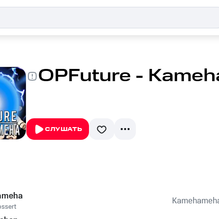
OPFuture - Kame
СЛУШАТЬ
ameha
Kamehameh
ossert