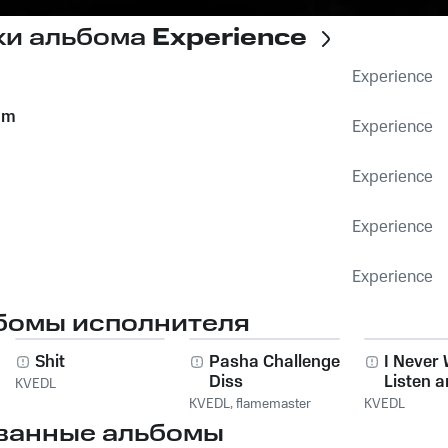
ки альбома
Experience
Experience
om
Experience
Experience
Experience
Experience
бомы исполнителя
Shit
Pasha Challenge
I Never 
Diss
Listen 
KVEDL
Remembe
KVEDL
,
flamemaster
KVEDL
ванные альбомы