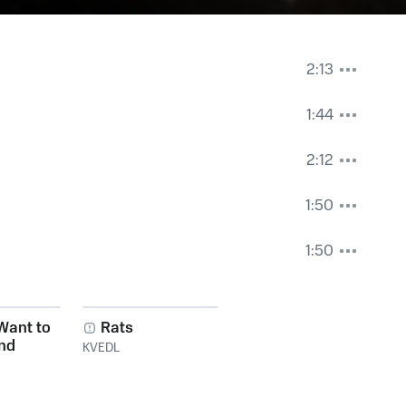
2:13
1:44
2:12
1:50
1:50
Want to
Rats
and
KVEDL
r It Again