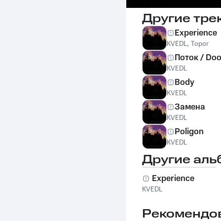
Другие тре
Experience
KVEDL
,
Topor
Поток / Do
KVEDL
Body
KVEDL
Замена
KVEDL
Poligon
KVEDL
Другие аль
Experience
KVEDL
Рекомендо