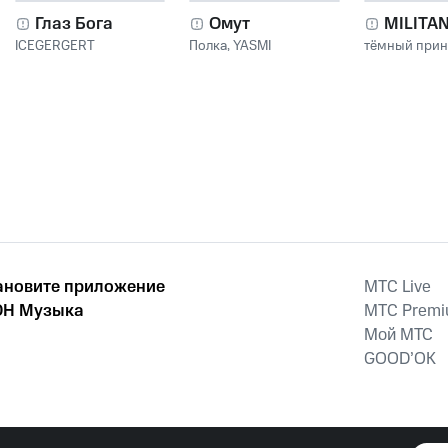
Глаз Бога
Омут
MILITA
ICEGERGERT
Полка
,
YASMI
тёмный при
ановите приложение
MTС Live
Н Музыка
MTС Prem
Мой МТС
GOOD’OK